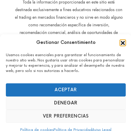
Toda la información proporcionada en este sitio está
destinada exclusivamente a fines educativos relacionados con
el trading en mercados financieros y no sirve en modo alguno
como recomendación específica de inversión,
recomendación comercial, análisis de oportunidades de
inversión o recomendación general similar en relación con el
Gestionar Consentimiento
trading de instrumentos de inversión.
La información contenida en este sitio no está dirigida a
Usamos cookies esenciales para garantizar el funcionamiento de
nuestro sitio web. Nos gustaría usar otras cookies para personalizar
residentes en ningún país o jurisdicción en los que dicha
y mejorar tu experiencia, y para analizar el desempeño de nuestra
distribución o utilización sea contraria a las leyes o normativas
web, pero solo si nos autorizas a hacerlo.
locales.
No actuamos como brokers y no aceptamos depósitos.
ACEPTAR
Todos los derechos reservados – John Guacaneme – 2022-
2026.
DENEGAR
info@mentoriaentrading.com
VER PREFERENCIAS
Política de cookies
Política de Privacidad
Aviso Legal
SHARE THIS SELECTION