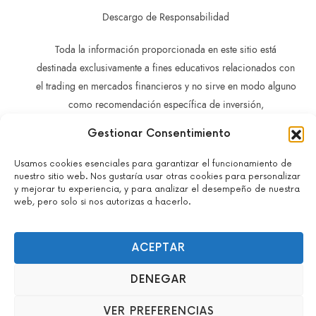
Descargo de Responsabilidad
Toda la información proporcionada en este sitio está
destinada exclusivamente a fines educativos relacionados con
el trading en mercados financieros y no sirve en modo alguno
como recomendación específica de inversión,
recomendación comercial, análisis de oportunidades de
Gestionar Consentimiento
inversión o recomendación general similar en relación con el
trading de instrumentos de inversión.
Usamos cookies esenciales para garantizar el funcionamiento de
nuestro sitio web. Nos gustaría usar otras cookies para personalizar
La información contenida en este sitio no está dirigida a
y mejorar tu experiencia, y para analizar el desempeño de nuestra
residentes en ningún país o jurisdicción en los que dicha
web, pero solo si nos autorizas a hacerlo.
distribución o utilización sea contraria a las leyes o normativas
locales.
ACEPTAR
No actuamos como brokers y no aceptamos depósitos.
Todos los derechos reservados – John Guacaneme – 2022-
DENEGAR
2026.
info@mentoriaentrading.com
VER PREFERENCIAS