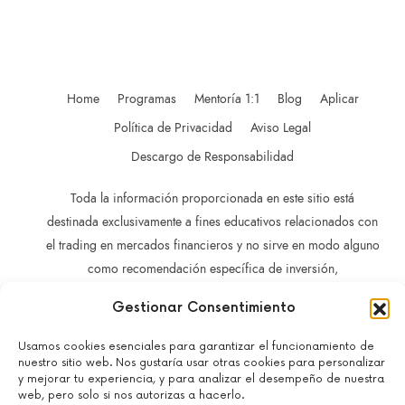
Home
Programas
Mentoría 1:1
Blog
Aplicar
Política de Privacidad
Aviso Legal
Descargo de Responsabilidad
Toda la información proporcionada en este sitio está
destinada exclusivamente a fines educativos relacionados con
el trading en mercados financieros y no sirve en modo alguno
como recomendación específica de inversión,
recomendación comercial, análisis de oportunidades de
Gestionar Consentimiento
inversión o recomendación general similar en relación con el
trading de instrumentos de inversión.
Usamos cookies esenciales para garantizar el funcionamiento de
La información contenida en este sitio no está dirigida a
nuestro sitio web. Nos gustaría usar otras cookies para personalizar
y mejorar tu experiencia, y para analizar el desempeño de nuestra
residentes en ningún país o jurisdicción en los que dicha
web, pero solo si nos autorizas a hacerlo.