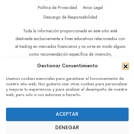
Política de Privacidad
Aviso Legal
Descargo de Responsabilidad
Toda la información proporcionada en este sitio está
destinada exclusivamente a fines educativos relacionados con
el trading en mercados financieros y no sirve en modo alguno
como recomendación específica de inversión,
recomendación comercial, análisis de oportunidades de
Gestionar Consentimiento
inversión o recomendación general similar en relación con el
trading de instrumentos de inversión.
Usamos cookies esenciales para garantizar el funcionamiento de
nuestro sitio web. Nos gustaría usar otras cookies para personalizar
La información contenida en este sitio no está dirigida a
y mejorar tu experiencia, y para analizar el desempeño de nuestra
residentes en ningún país o jurisdicción en los que dicha
web, pero solo si nos autorizas a hacerlo.
distribución o utilización sea contraria a las leyes o normativas
locales.
ACEPTAR
No actuamos como brokers y no aceptamos depósitos.
Todos los derechos reservados – John Guacaneme – 2022-
DENEGAR
2026.