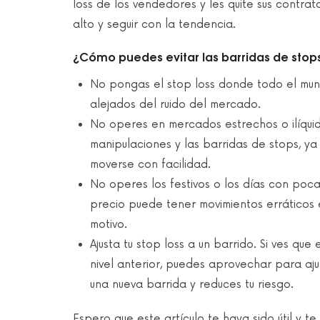
loss de los vendedores y les quite sus contra
alto y seguir con la tendencia.
¿Cómo puedes evitar las barridas de stops
No pongas el stop loss donde todo el mund
alejados del ruido del mercado.
No operes en mercados estrechos o ilíqui
manipulaciones y las barridas de stops, 
moverse con facilidad.
No operes los festivos o los días con poca
precio puede tener movimientos erráticos e
motivo.
Ajusta tu stop loss a un barrido. Si ves qu
nivel anterior, puedes aprovechar para ajus
una nueva barrida y reduces tu riesgo.
Espero que este artículo te haya sido útil y t