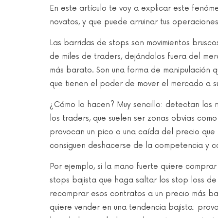
En este artículo te voy a explicar este fenó
novatos, y que puede arruinar tus operaciones 
Las barridas de stops son movimientos bruscos
de miles de traders, dejándolos fuera del m
más barato. Son una forma de manipulación qu
que tienen el poder de mover el mercado a su
¿Cómo lo hacen? Muy sencillo: detectan los n
los traders, que suelen ser zonas obvias como 
provocan un pico o una caída del precio que ro
consiguen deshacerse de la competencia y co
Por ejemplo, si la mano fuerte quiere compra
stops bajista que haga saltar los stop loss d
recomprar esos contratos a un precio más baj
quiere vender en una tendencia bajista: provo