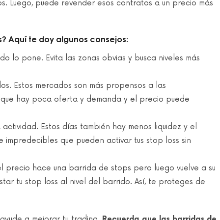
tos. Luego, puede revender esos contratos a un precio más
? Aquí te doy algunos consejos:
o lo pone. Evita las zonas obvias y busca niveles más
dos. Estos mercados son más propensos a las
ya que hay poca oferta y demanda y el precio puede
 actividad. Estos días también hay menos liquidez y el
 impredecibles que pueden activar tus stop loss sin
e el precio hace una barrida de stops pero luego vuelve a su
tar tu stop loss al nivel del barrido. Así, te proteges de
e ayude a mejorar tu trading.
Recuerda que las barridas de