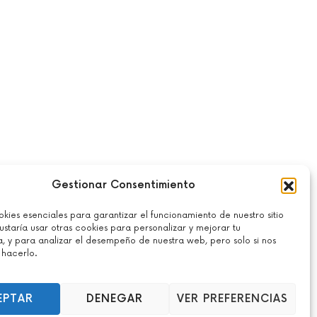
Gestionar Consentimiento
escargo de Responsabilidad
ies esenciales para garantizar el funcionamiento de nuestro sitio
inancieros y no sirve en modo alguno como recomendación específica de
staría usar otras cookies para personalizar y mejorar tu
a, y para analizar el desempeño de nuestra web, pero solo si nos
ón con el trading de instrumentos de inversión.
 hacerlo.
utilización sea contraria a las leyes o normativas locales.
EPTAR
DENEGAR
VER PREFERENCIAS