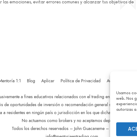
r las emociones, evitar errores comunes y alcanzar tus objetivos de
Mentoría 1:1
Blog
Aplicar
Política de Privacidad
Aviso Legal
D
Usamos cook
clusivamente a fines educativos relacionados con el trading en mercados f
web. Nos gu
experienci
is de oportunidades de inversión o recomendación general similar en relaci
autorizas a
a a residentes en ningún país o jurisdicción en los que dicha distribución o 
No actuamos como brokers y no aceptamos depósitos.
Todos los derechos reservados – John Guacaneme – 2022-2026.
AC
info@mentoriaentrading.com