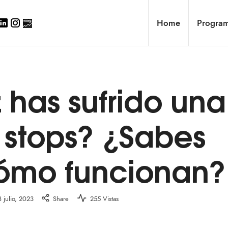
Home
Progra
 has sufrido una
 stops? ¿Sabes
cómo funcionan?
8 julio, 2023
Share
255 Vistas