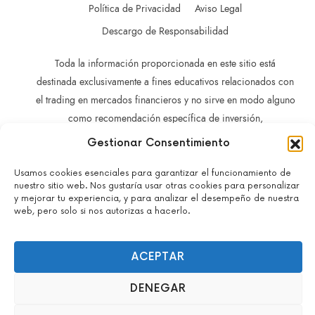
Política de Privacidad
Aviso Legal
Descargo de Responsabilidad
Toda la información proporcionada en este sitio está
destinada exclusivamente a fines educativos relacionados con
el trading en mercados financieros y no sirve en modo alguno
como recomendación específica de inversión,
recomendación comercial, análisis de oportunidades de
Gestionar Consentimiento
inversión o recomendación general similar en relación con el
trading de instrumentos de inversión.
Usamos cookies esenciales para garantizar el funcionamiento de
nuestro sitio web. Nos gustaría usar otras cookies para personalizar
La información contenida en este sitio no está dirigida a
y mejorar tu experiencia, y para analizar el desempeño de nuestra
residentes en ningún país o jurisdicción en los que dicha
web, pero solo si nos autorizas a hacerlo.
distribución o utilización sea contraria a las leyes o normativas
locales.
ACEPTAR
No actuamos como brokers y no aceptamos depósitos.
Todos los derechos reservados – John Guacaneme – 2022-
DENEGAR
2026.