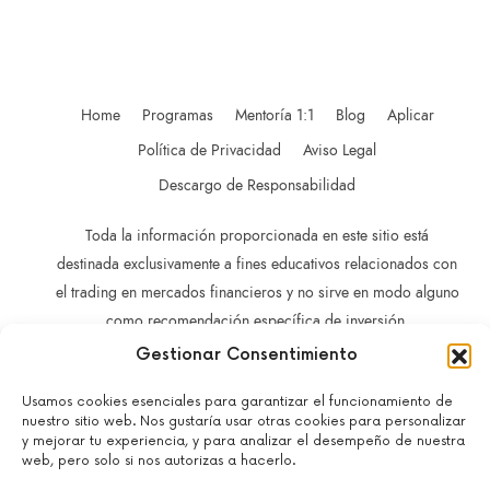
Home
Programas
Mentoría 1:1
Blog
Aplicar
Política de Privacidad
Aviso Legal
Descargo de Responsabilidad
Toda la información proporcionada en este sitio está
destinada exclusivamente a fines educativos relacionados con
el trading en mercados financieros y no sirve en modo alguno
como recomendación específica de inversión,
recomendación comercial, análisis de oportunidades de
Gestionar Consentimiento
inversión o recomendación general similar en relación con el
Usamos cookies esenciales para garantizar el funcionamiento de
trading de instrumentos de inversión.
nuestro sitio web. Nos gustaría usar otras cookies para personalizar
La información contenida en este sitio no está dirigida a
y mejorar tu experiencia, y para analizar el desempeño de nuestra
residentes en ningún país o jurisdicción en los que dicha
web, pero solo si nos autorizas a hacerlo.