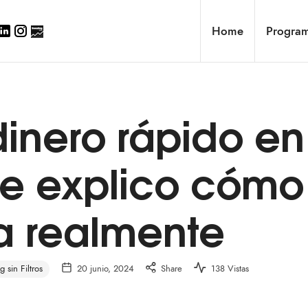
Home
Progra
inero rápido en
 Te explico cómo
a realmente
g sin Filtros
20 junio, 2024
Share
138 Vistas