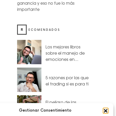
ganancia y eso no fue lo más
importante
R
ECOMENDADOS
Los mejores libros
sobre el manejo de
emociones en…
5 razones por las que
el trading si es para ti
El peligro de las
operaciones de
Gestionar Consentimiento
escargo de Responsabilidad
trading “sin riesgo”