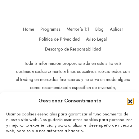
Home
Programas
Mentoría 1:1
Blog
Aplicar
Política de Privacidad
Aviso Legal
Descargo de Responsabilidad
Toda la información proporcionada en este sitio está
destinada exclusivamente a fines educativos relacionados con
el trading en mercados financieros y no sirve en modo alguno
como recomendación específica de inversión,
recomendación comercial, análisis de oportunidades de
Gestionar Consentimiento
inversión o recomendación general similar en relación con el
trading de instrumentos de inversión.
Usamos cookies esenciales para garantizar el funcionamiento de
La información contenida en este sitio no está dirigida a
nuestro sitio web. Nos gustaría usar otras cookies para personalizar
y mejorar tu experiencia, y para analizar el desempeño de nuestra
residentes en ningún país o jurisdicción en los que dicha
web, pero solo si nos autorizas a hacerlo.
distribución o utilización sea contraria a las leyes o normativas