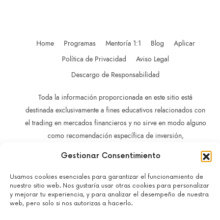
Home
Programas
Mentoría 1:1
Blog
Aplicar
Política de Privacidad
Aviso Legal
Descargo de Responsabilidad
Toda la información proporcionada en este sitio está
destinada exclusivamente a fines educativos relacionados con
el trading en mercados financieros y no sirve en modo alguno
como recomendación específica de inversión,
recomendación comercial, análisis de oportunidades de
Gestionar Consentimiento
inversión o recomendación general similar en relación con el
trading de instrumentos de inversión.
Usamos cookies esenciales para garantizar el funcionamiento de
nuestro sitio web. Nos gustaría usar otras cookies para personalizar
La información contenida en este sitio no está dirigida a
y mejorar tu experiencia, y para analizar el desempeño de nuestra
residentes en ningún país o jurisdicción en los que dicha
web, pero solo si nos autorizas a hacerlo.
distribución o utilización sea contraria a las leyes o normativas