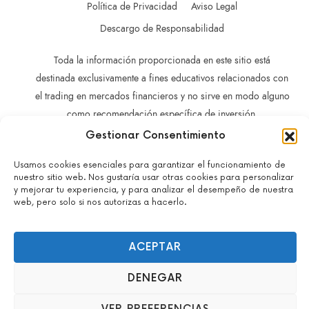
Política de Privacidad
Aviso Legal
Descargo de Responsabilidad
Toda la información proporcionada en este sitio está
destinada exclusivamente a fines educativos relacionados con
el trading en mercados financieros y no sirve en modo alguno
como recomendación específica de inversión,
recomendación comercial, análisis de oportunidades de
Gestionar Consentimiento
inversión o recomendación general similar en relación con el
Usamos cookies esenciales para garantizar el funcionamiento de
trading de instrumentos de inversión.
nuestro sitio web. Nos gustaría usar otras cookies para personalizar
La información contenida en este sitio no está dirigida a
y mejorar tu experiencia, y para analizar el desempeño de nuestra
web, pero solo si nos autorizas a hacerlo.
residentes en ningún país o jurisdicción en los que dicha
distribución o utilización sea contraria a las leyes o normativas
locales.
ACEPTAR
No actuamos como brokers y no aceptamos depósitos.
Todos los derechos reservados – John Guacaneme – 2022-
DENEGAR
2026.