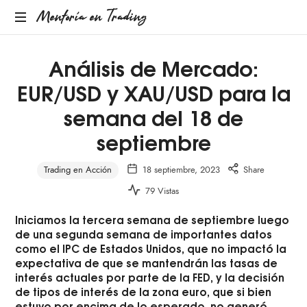
Mentoría
Mentoría en Trading
en
Análisis de Mercado:
EUR/USD y XAU/USD para la
Trading
semana del 18 de
septiembre
Trading en Acción
18 septiembre, 2023
Share
79 Vistas
Iniciamos la tercera semana de septiembre luego
de una segunda semana de importantes datos
como el IPC de Estados Unidos, que no impactó la
expectativa de que se mantendrán las tasas de
interés actuales por parte de la FED, y la decisión
de tipos de interés de la zona euro, que si bien
estuvo por encima de lo esperado, no generó