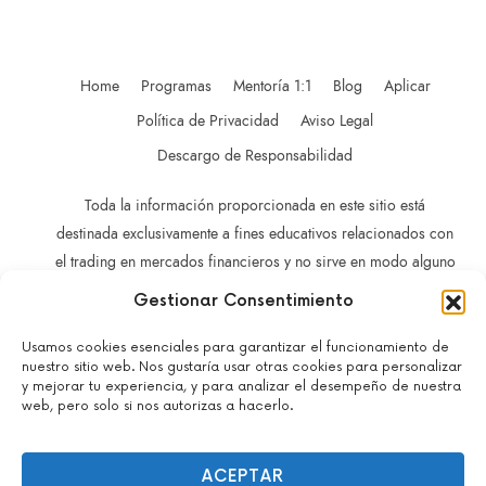
Home
Programas
Mentoría 1:1
Blog
Aplicar
Política de Privacidad
Aviso Legal
Descargo de Responsabilidad
Toda la información proporcionada en este sitio está
destinada exclusivamente a fines educativos relacionados con
el trading en mercados financieros y no sirve en modo alguno
como recomendación específica de inversión,
Gestionar Consentimiento
recomendación comercial, análisis de oportunidades de
inversión o recomendación general similar en relación con el
Usamos cookies esenciales para garantizar el funcionamiento de
nuestro sitio web. Nos gustaría usar otras cookies para personalizar
trading de instrumentos de inversión.
y mejorar tu experiencia, y para analizar el desempeño de nuestra
La información contenida en este sitio no está dirigida a
web, pero solo si nos autorizas a hacerlo.
residentes en ningún país o jurisdicción en los que dicha
distribución o utilización sea contraria a las leyes o normativas
ACEPTAR